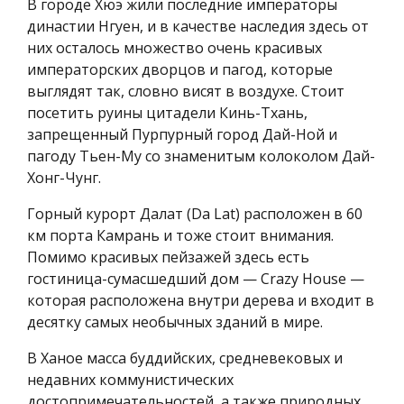
В городе Хюэ жили последние императоры
династии Нгуен, и в качестве наследия здесь от
них осталось множество очень красивых
императорских дворцов и пагод, которые
выглядят так, словно висят в воздухе. Стоит
посетить руины цитадели Кинь-Тхань,
запрещенный Пурпурный город Дай-Ной и
пагоду Тьен-Му со знаменитым колоколом Дай-
Хонг-Чунг.
Горный курорт Далат (Da Lat) расположен в 60
км порта Камрань и тоже стоит внимания.
Помимо красивых пейзажей здесь есть
гостиница-сумасшедший дом — Crazy House —
которая расположена внутри дерева и входит в
десятку самых необычных зданий в мире.
В Ханое масса буддийских, средневековых и
недавних коммунистических
достопримечательностей, а также природных