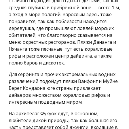
отлично подходит для отдыха с детьми, так как
средняя глубина в прибрежной зоне — всего 1 м,
а вход в море пологий. Взрослым здесь тоже
понравится, так как поблизости находится
деревушка, где промышляют ловлей морских
обитателей, что благотворно сказывается на
меню окрестных ресторанов. Пляжи Дананга и
Нячанга тоже песчаные, тут есть коралловые
рифы и расположен центр дайвинга, а также
полно баров и дискотек.
Для серфинга и прочих экстремальных водных
развлечений подойдут пляжи Ванфонг и Муйне.
Берег Кондаона юге страны привлекает
дайверов множеством коралловых рифов и
интересным подводным миром.
На архипелаг Фукуок едут, в основном,
любители дикой природы, так как большая его
часть представляет собой джунгли, входящие в