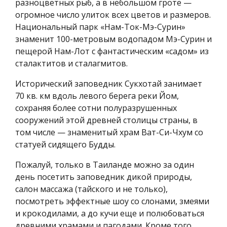
разноцветных рыб, а в небольшом гроте —
огромное число улиток всех цветов и размеров.
Национальный парк «Нам-Ток-Мэ-Сурин»
знаменит 100-метровым водопадом Мэ-Сурин и
пещерой Нам-Лот с фантастическим «садом» из
сталактитов и сталагмитов.
Исторический заповедник Сукхотай занимает
70 кв. км вдоль левого берега реки Йом,
сохраняя более сотни полуразрушенных
сооружений этой древней столицы страны, в
том числе — знаменитый храм Ват-Си-Чхум со
статуей сидящего Будды.
Пожалуй, только в Таиланде можно за один
день посетить заповедник дикой природы,
салон массажа (тайского и не только),
посмотреть эффектные шоу со слонами, змеями
и крокодилами, а до кучи еще и полюбоваться
древними храмами и пагодами. Кроме того,