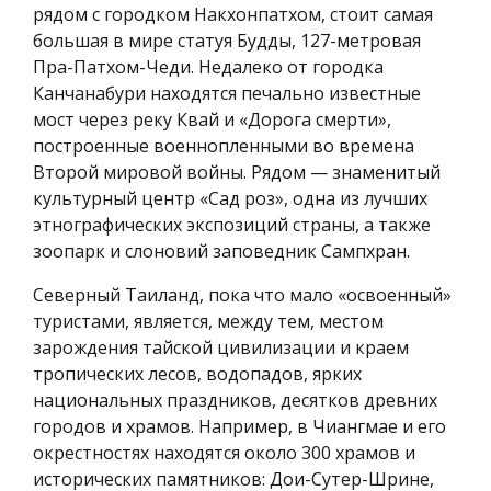
рядом с городком Накхонпатхом, стоит самая
большая в мире статуя Будды, 127-метровая
Пра-Патхом-Чеди. Недалеко от городка
Канчанабури находятся печально известные
мост через реку Квай и «Дорога смерти»,
построенные военнопленными во времена
Второй мировой войны. Рядом — знаменитый
культурный центр «Сад роз», одна из лучших
этнографических экспозиций страны, а также
зоопарк и слоновий заповедник Сампхран.
Северный Таиланд, пока что мало «освоенный»
туристами, является, между тем, местом
зарождения тайской цивилизации и краем
тропических лесов, водопадов, ярких
национальных праздников, десятков древних
городов и храмов. Например, в Чиангмае и его
окрестностях находятся около 300 храмов и
исторических памятников: Дои-Сутер-Шрине,