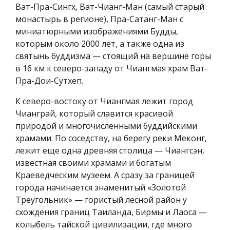
Ват-Пра-Сингх, Ват-Чианг-Ман (самый старый
монастырь в регионе), Пра-Сатанг-Ман с
миниатюрными изображениями Будды,
которым около 2000 лет, а также одна из
святынь буддизма — стоящий на вершине горы
в 16 км к северо-западу от Чиангмая храм Ват-
Пра-Дои-Сутхеп.
К северо-востоку от Чиангмая лежит город
Чианграй, который славится красивой
природой и многочисленными буддийскими
храмами. По соседству, на берегу реки Меконг,
лежит еще одна древняя столица — Чиангсэн,
известная своими храмами и богатым
Краеведческим музеем. А сразу за границей
города начинается знаменитый «Золотой
Треугольник» — гористый лесной район у
схождения границ Таиланда, Бирмы и Лаоса —
колыбель тайской цивилизации, где много