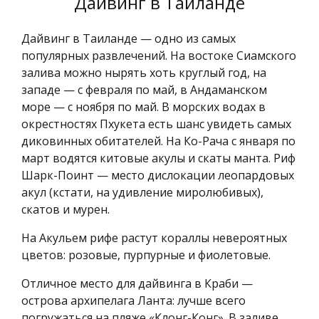
Дайвинг в Таиланде
Дайвинг в Таиланде — одно из самых
популярных развлечений. На востоке Сиамского
залива можно нырять хоть круглый год, на
западе — с февраля по май, в Андаманском
море — с ноября по май. В морских водах в
окрестностях Пхукета есть шанс увидеть самых
диковинных обитателей. На Ко-Рача с января по
март водятся китовые акулы и скаты манта. Риф
Шарк-Поинт — место дислокации леопардовых
акул (кстати, на удивление миролюбивых),
скатов и мурен.
На Акульем рифе растут кораллы невероятных
цветов: розовые, пурпурные и фиолетовые.
Отличное место для дайвинга в Краби —
острова архипелага Ланта: лучше всего
погружаться на пляже «Клонг-Конг». В заливе