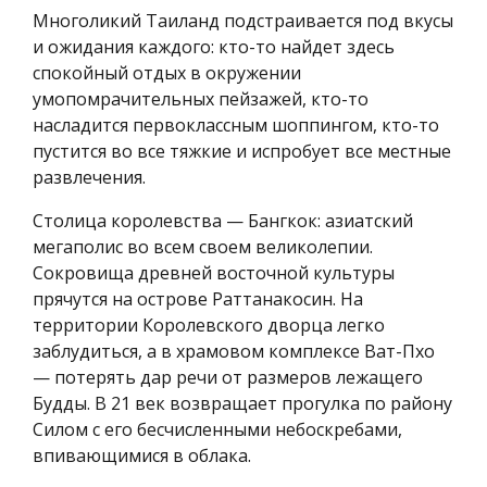
Многоликий Таиланд подстраивается под вкусы
и ожидания каждого: кто-то найдет здесь
спокойный отдых в окружении
умопомрачительных пейзажей, кто-то
насладится первоклассным шоппингом, кто-то
пустится во все тяжкие и испробует все местные
развлечения.
Столица королевства — Бангкок: азиатский
мегаполис во всем своем великолепии.
Сокровища древней восточной культуры
прячутся на острове Раттанакосин. На
территории Королевского дворца легко
заблудиться, а в храмовом комплексе Ват-Пхо
— потерять дар речи от размеров лежащего
Будды. В 21 век возвращает прогулка по району
Силом с его бесчисленными небоскребами,
впивающимися в облака.